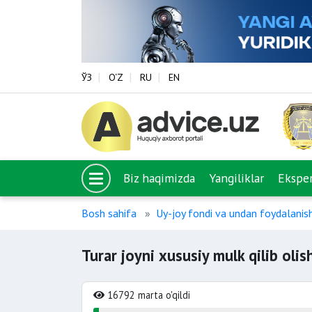
ЎЗ
O‘Z
RU
EN
Biz haqimizda
Yangiliklar
Eksper
Bosh sahifa
Uy-joy fondi va undan foydalanis
Turar joyni xususiy mulk qilib olish
16792 marta o'qildi