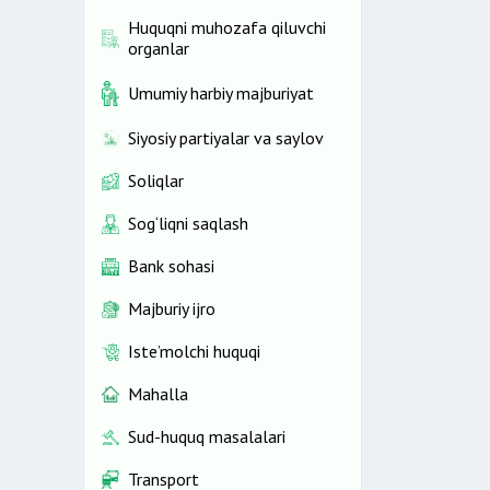
Huquqni muhozafa qiluvchi
organlar
Umumiy harbiy majburiyat
Siyosiy partiyalar va saylov
Soliqlar
Sog‘liqni saqlash
Bank sohasi
Majburiy ijro
Iste’molchi huquqi
Mahalla
Sud-huquq masalalari
Transport