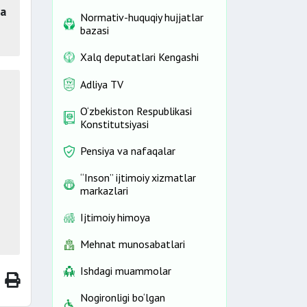
ga
Normativ-huquqiy hujjatlar
bazasi
Xalq deputatlari Kengashi
Adliya TV
O‘zbekiston Respublikasi
Konstitutsiyasi
Pensiya va nafaqalar
“Inson” ijtimoiy xizmatlar
markazlari
Ijtimoiy himoya
Mehnat munosabatlari
Ishdagi muammolar
Nogironligi bo‘lgan