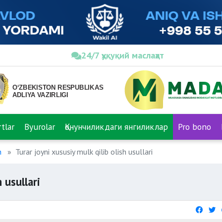
24/7 ҳуқуқий маслаҳат
tlar
Byurolar
Қонунчиликдаги янгиликлар
Pro bono
h
Turar joyni xususiy mulk qilib olish usullari
 usullari