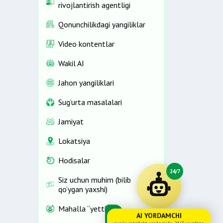
rivojlantirish agentligi
Qonunchilikdagi yangiliklar
Video kontentlar
Wakil AI
Jahon yangiliklari
Sug‘urta masalalari
Jamiyat
Lokatsiya
Hodisalar
24/7
Siz uchun muhim (bilib
qo‘ygan yaxshi)
Mahalla “yettiligi”
AI YORDAMCHI