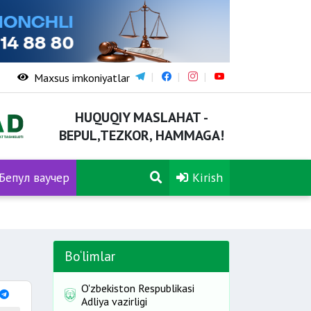
Maxsus imkoniyatlar
HUQUQIY MASLAHAT -
BEPUL,TEZKOR, HAMMAGA!
Бепул ваучер
Kirish
Bo‘limlar
O'zbekiston Respublikasi
Adliya vazirligi