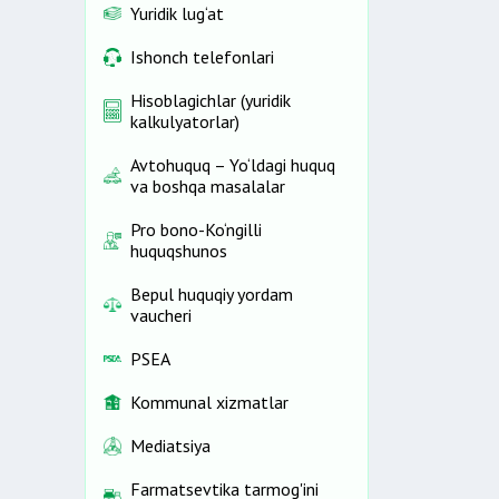
Yuridik lug‘at
Ishonch telefonlari
Hisoblagichlar (yuridik
kalkulyatorlar)
Avtohuquq – Yo‘ldagi huquq
va boshqa masalalar
Pro bono-Ko‘ngilli
huquqshunos
Bepul huquqiy yordam
vaucheri
PSEA
Kommunal xizmatlar
Mediatsiya
Farmatsevtika tarmog'ini