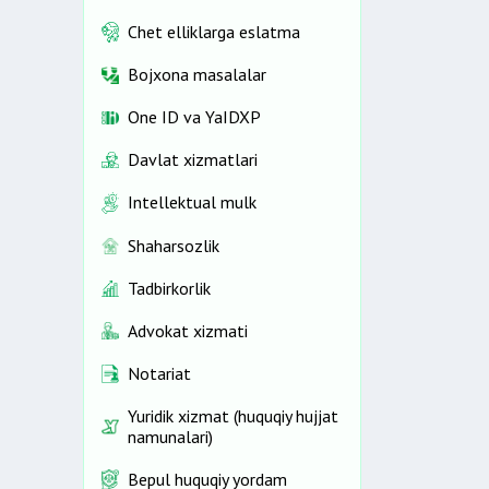
Chet elliklarga eslatma
Bojxona masalalar
One ID vа YaIDXP
Davlat xizmatlari
Intellektual mulk
Shaharsozlik
Tadbirkorlik
Advokat xizmati
Notariat
Yuridik xizmat (huquqiy hujjat
namunalari)
Bepul huquqiy yordam