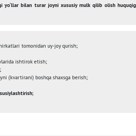
i yo‘llar bilan turar joyni xususiy mulk qilib olish huquqi
hirkatlari tomonidan uy-joy qurish;
larida ishtirok etish;
;
yni (kvartirani) boshqa shaxsga berish;
usiylashtirish;