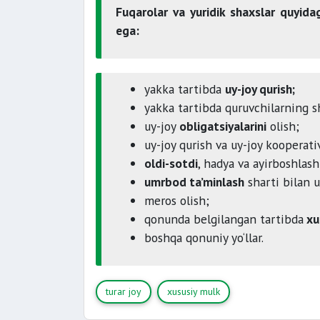
Fuqarolar va yuridik shaxslar quyidag
ega:
yakka tartibda
uy-joy qurish;
yakka tartibda quruvchilarning s
uy-joy
obligatsiyalarini
olish;
uy-joy qurish va uy-joy kooperativ
oldi-sotdi
, hadya va ayirboshlash
umrbod ta’minlash
sharti bilan u
meros olish;
qonunda belgilangan tartibda
xus
boshqa qonuniy yo‘llar.
turar joy
xususiy mulk