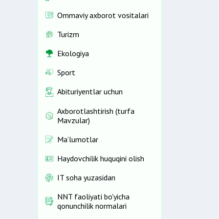
Ommaviy axborot vositalari
Turizm
Ekologiya
Sport
Abituriyentlar uchun
Axborotlashtirish (turfa
Mavzular)
Ma’lumotlar
Haydovchilik huquqini olish
IT soha yuzasidan
NNT faoliyati bo'yicha
qonunchilik normalari