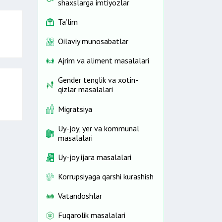
shaxslarga imtiyozlar
Ta’lim
Oilaviy munosabatlar
Ajrim va aliment masalalari
Gender tenglik va xotin-
qizlar masalalari
Migratsiya
Uy-joy, yer va kommunal
masalalari
Uy-joy ijara masalalari
Korrupsiyaga qarshi kurashish
Vatandoshlar
Fuqarolik masalalari