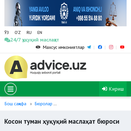
ЎЗ
O‘Z
RU
EN
24/7 ҳуқуқий маслаҳат
Махсус имкониятлар
Кириш
Бош саҳифа
Бюролар
Косон туман ҳуқуқий маслаҳат бюро
Косон туман ҳуқуқий маслаҳат бюроси