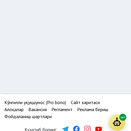
Кўнгилли ҳуқуқшунос (Pro bono)
Сайт харитаси
Алоқалар
Вакансия
Регламент
Реклама бериш
Фойдаланиш шартлари
24/7
Кузатиб боринг: