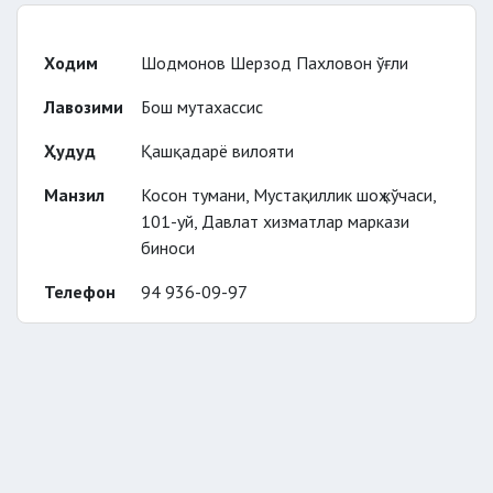
Ходим
Шодмонов Шерзод Пахловон ўғли
Лавозими
Бош мутахассис
Ҳудуд
Қашқадарё вилояти
Манзил
Косон тумани, Мустақиллик шоҳ кўчаси,
101-уй, Давлат хизматлар маркази
биноси
Телефон
94 936-09-97