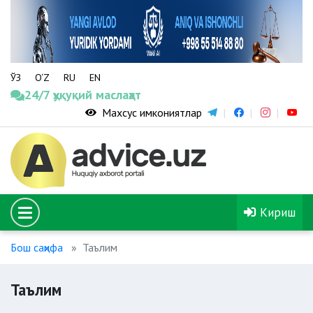
ЎЗ
O‘Z
RU
EN
24/7 ҳуқуқий маслаҳат
Махсус имкониятлар
Кириш
Бош саҳифа
Таълим
Таълим