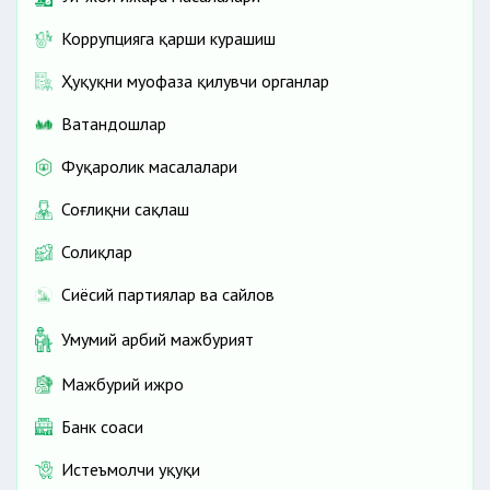
Супер контракт олиш тартиби
Талабаларга турар жой ижараси учун пул тўлаб
Коррупцияга қарши курашиш
бериш тартиби
Ҳуқуқни муҳофаза қилувчи органлар
Давлат ОТМларининг талабалар турар жойига
жойлашиш учун ариза юбориш (1-курсга тавсия
Ватандошлар
этилганлар учун)
Ўзбекистонда 11 июлдан IELTS имтиҳонини
Фуқаролик масалалари
қоғозда топшириш бекор қилинади
Соғлиқни сақлаш
Ўқишини кўчиришга оид: муҳим 7 саволга жавоб
Кимлар талабалар турар жойларига устуворлик
Солиқлар
асосида қабул қилинади?
Сиёсий партиялар ва сайлов
Умумий ҳарбий мажбурият
Мажбурий ижро
Банк соҳаси
Истеъмолчи ҳуқуқи