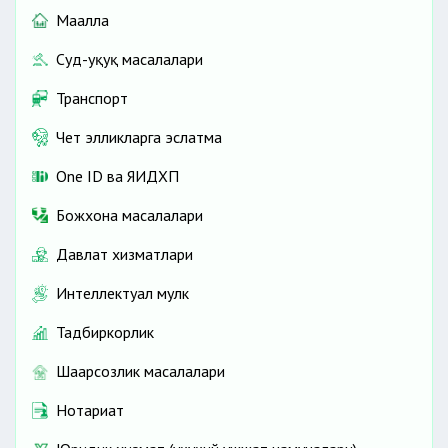
Маҳалла
Суд-ҳуқуқ масалалари
Транспорт
Чет элликларга эслатма
One ID ва ЯИДХП
Божхона масалалари
Давлат хизматлари
Интеллектуал мулк
Тадбиркорлик
Шаҳарсозлик масалалари
Нотариат