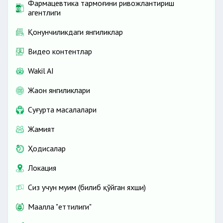
Фармацевтика тармоғини ривожлантириш
агентлиги
Қонунчиликдаги янгиликлар
Видео контентлар
Wakil AI
Жаҳон янгиликлари
Cуғурта масалалари
Жамият
Ҳодисалар
Локация
Сиз учун муҳим (билиб қўйган яхши)
Маҳалла "еттилиги"