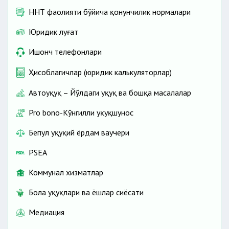
ННТ фаолияти бўйича қонунчилик нормалари
Юридик луғат
Ишонч телефонлари
Ҳисоблагичлар (юридик калькуляторлар)
Автоҳуқуқ – Йўлдаги ҳуқуқ ва бошқа масалалар
Pro bono-Кўнгилли ҳуқуқшунос
Бепул ҳуқуқий ёрдам ваучери
PSEA
Коммунал хизматлар
Бола ҳуқуқлари ва ёшлар сиёсати
Медиация