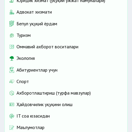
Юридик хизмат (ҳуқуқий ҳужжат намуналари)
Адвокат хизмати
Бепул ҳуқуқий ёрдам
Туризм
Оммавий ахборот воситалари
Экология
Абитуриентлар учун
Спорт
Ахборотлаштириш (турфа мавзулар)
Ҳайдовчилик ҳуқуқини олиш
IT соҳа юзасидан
Маълумотлар