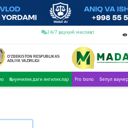
24/7 ҳуқуқий маслаҳат
ро
Қонунчиликдаги янгиликлар
Pro bono
Бепул вауче