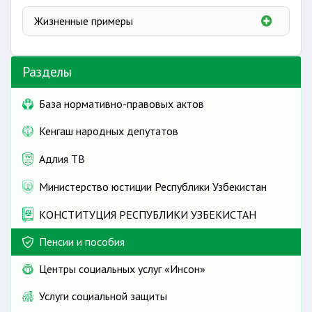
выплат.
возрасту.
Вопросы-ответы
Выплата и приостановление выплат пособий и
Прекращение, удержание и приостановление
Жизненные примеры
Когда заработает онлайн-сервис «Моя пенсия»?
материальной помощи
накопительных пенсионных выплат
Пособия по государственному социальному
Жизненные примеры
страхованию
Разделы
Пособия престарелым и нетрудоспособным
гражданам, не имеющим стажа
База нормативно-правовых актов
Порядок выплаты пособия по уходу за ребёнком
Кенгаш народных депутатов
работникам небюджетных организаций
Адлия ТВ
Министерство юстиции Республики Узбекистан
КОНСТИТУЦИЯ РЕСПУБЛИКИ УЗБЕКИСТАН
Пенсии и пособия
Центры социальных услуг «Инсон»
Услуги социальной защиты