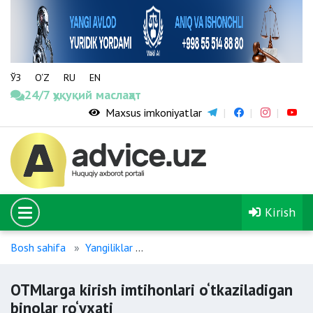
ЎЗ
O‘Z
RU
EN
24/7 ҳуқуқий маслаҳат
Maxsus imkoniyatlar
Kirish
Bosh sahifa
Yangiliklar
OTMlarga kirish imtihonlari o‘tkazi
OTMlarga kirish imtihonlari o‘tkaziladigan
binolar ro‘yxati