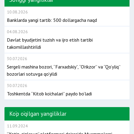
10.08.2026
Banklarda yangi tartib: 500 dollargacha naqd
04.08.2026
Davlat byudjetini tuzish va ijro etish tartibi
takomillashtirildi
30.07.2026
Sergeli mashina bozori, “Farxadskiy”, “O‘rikzor” va “Qo‘yliq”
bozorlari sotuvga qo‘yildi
30.07.2026
Toshkentda “Kitob ko‘chalari” paydo bo‘ladi
Ko‘p o‘qilgan yangiliklar
11.09.2024