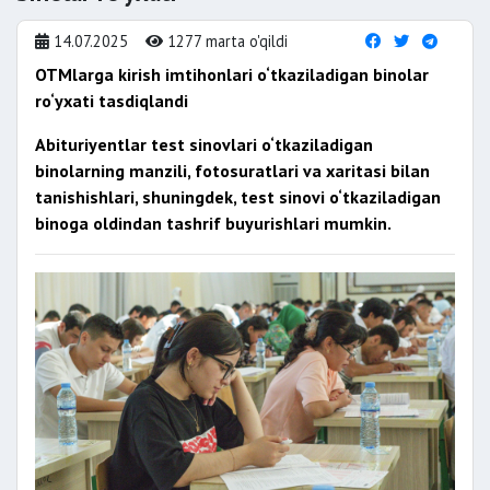
14.07.2025
1277 marta o'qildi
OTMlarga kirish imtihonlari o‘tkaziladigan binolar
ro‘yxati tasdiqlandi
Abituriyentlar test sinovlari o‘tkaziladigan
binolarning manzili, fotosuratlari va xaritasi bilan
tanishishlari, shuningdek, test sinovi o‘tkaziladigan
binoga oldindan tashrif buyurishlari mumkin.