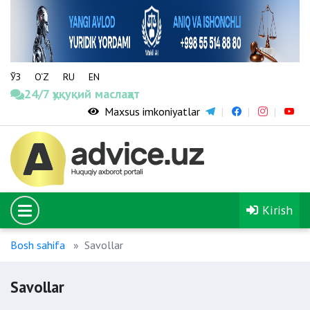
ЎЗ
O‘Z
RU
EN
24/7 ҳуқуқий маслаҳат
Maxsus imkoniyatlar
Kirish
Bosh sahifa
Savollar
Savollar