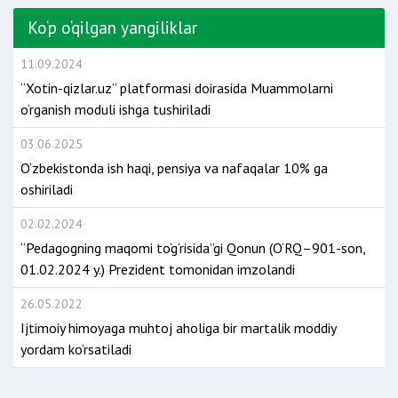
Ko‘p o‘qilgan yangiliklar
11.09.2024
“Xotin-qizlar.uz” platformasi doirasida Muammolarni
o‘rganish moduli ishga tushiriladi
03.06.2025
O‘zbekistonda ish haqi, pensiya va nafaqalar 10% ga
oshiriladi
02.02.2024
“Pedagogning maqomi to‘g‘risida”gi Qonun (O‘RQ–901-son,
01.02.2024 y.) Prezident tomonidan imzolandi
26.05.2022
Ijtimoiy himoyaga muhtoj aholiga bir martalik moddiy
yordam ko‘rsatiladi