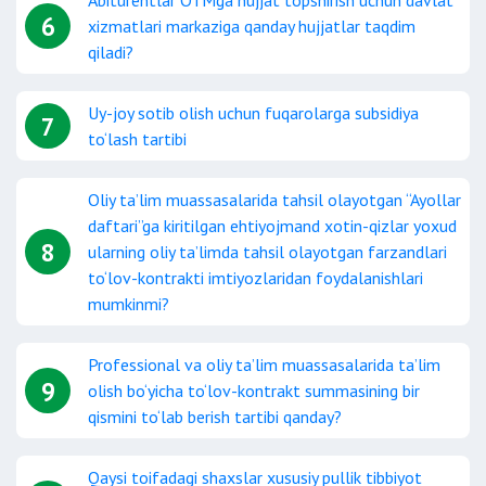
Abiturentlar OTMga hujjat topshirish uchun davlat
6
xizmatlari markaziga qanday hujjatlar taqdim
qiladi?
Uy-joy sotib olish uchun fuqarolarga subsidiya
7
to‘lash tartibi
Oliy taʼlim muassasalarida tahsil olayotgan “Ayollar
daftari”ga kiritilgan ehtiyojmand xotin-qizlar yoxud
8
ularning oliy taʼlimda tahsil olayotgan farzandlari
to‘lov-kontrakti imtiyozlaridan foydalanishlari
mumkinmi?
Professional va oliy taʼlim muassasalarida taʼlim
9
olish bo‘yicha to‘lov-kontrakt summasining bir
qismini to‘lab berish tartibi qanday?
Qaysi toifadagi shaxslar xususiy pullik tibbiyot