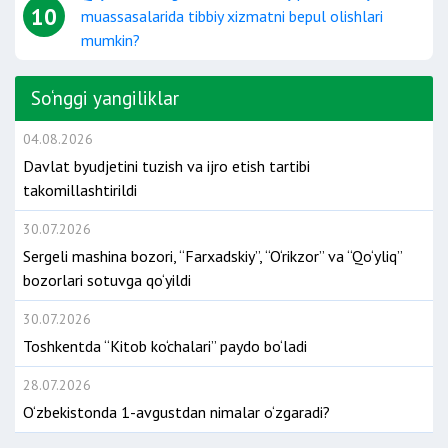
10
muassasalarida tibbiy xizmatni bepul olishlari
mumkin?
So‘nggi yangiliklar
04.08.2026
Davlat byudjetini tuzish va ijro etish tartibi
takomillashtirildi
30.07.2026
Sergeli mashina bozori, “Farxadskiy”, “O‘rikzor” va “Qo‘yliq”
bozorlari sotuvga qo‘yildi
30.07.2026
Toshkentda “Kitob ko‘chalari” paydo bo‘ladi
28.07.2026
O‘zbekistonda 1-avgustdan nimalar o‘zgaradi?