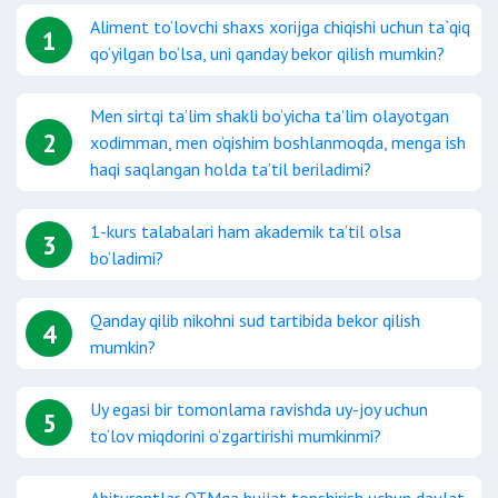
Aliment to‘lovchi shaxs xorijga chiqishi uchun ta`qiq
1
qo‘yilgan bo‘lsa, uni qanday bekor qilish mumkin?
Men sirtqi taʼlim shakli bo‘yicha taʼlim olayotgan
2
xodimman, men o‘qishim boshlanmoqda, menga ish
haqi saqlangan holda taʼtil beriladimi?
1-kurs talabalari ham akademik ta’til olsa
3
bo‘ladimi?
Qanday qilib nikohni sud tartibida bekor qilish
4
mumkin?
Uy egasi bir tomonlama ravishda uy-joy uchun
5
to‘lov miqdorini o‘zgartirishi mumkinmi?