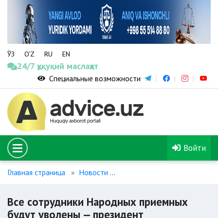
ЎЗ
O‘Z
RU
EN
24/7 ҳуқуқий маслаҳат
Специальные возможности
Войти
Главная страница
Новости
Все сотрудники Народных п
Все сотрудники Народных приемных
будут уволены — президент