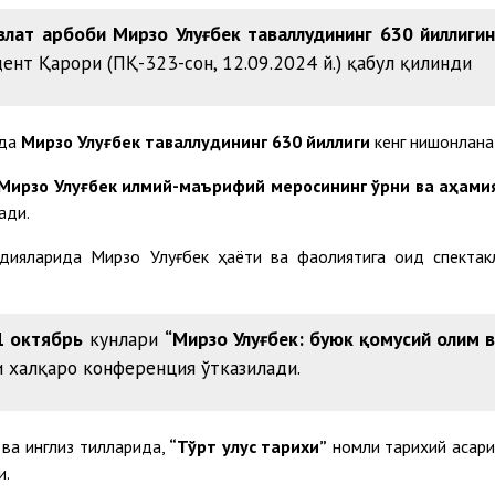
лат арбоби Мирзо Улуғбек таваллудининг 630 йиллиги
ент Қарори (ПҚ-323-сон, 12.09.2024 й.) қабул қилинди
ида
Мирзо Улуғбек таваллудининг 630 йиллиги
кенг нишонлана
ирзо Улуғбек илмий-маърифий меросининг ўрни ва аҳами
ади.
удияларида Мирзо Улуғбек ҳаёти ва фаолиятига оид спектак
1 октябрь
кунлари
“Мирзо Улуғбек: буюк қомусий олим 
 халқаро конференция ўтказилади.
 ва инглиз тилларида,
“Тўрт улус тарихи”
номли тарихий асари
и.