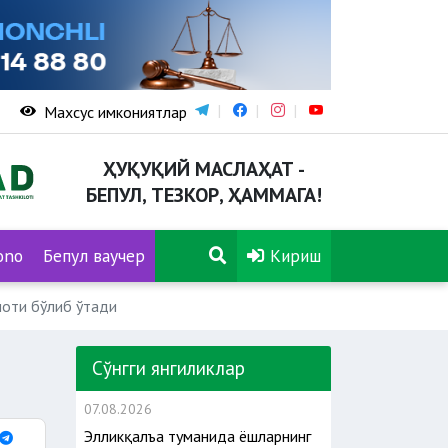
Махсус имкониятлар
ҲУҚУҚИЙ МАСЛАҲАТ -
БЕПУЛ, ТЕЗКОР, ҲАММАГА!
ono
Бепул ваучер
Кириш
моти бўлиб ўтади
Сўнгги янгиликлар
07.08.2026
Элликқалъа туманида ёшларнинг