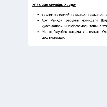
2024 йил октябрь ойида:
таълим ва илмий-тадқиқот ташкилотла
Абу Райҳон Беруний номидаги Шар
қўлёзмаларининг кўргазмаси ташкил эт
Мирзо Улуғбек ҳақида яратилган “О
уюштирилади.