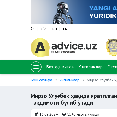
ЎЗ
O‘Z
RU
EN
Биз ҳақимизда
Янгиликлар
Экс
Бош саҳифа
Янгиликлар
Мирзо Улуғбек ҳ
Мирзо Улуғбек ҳақида яратилган
тақдимоти бўлиб ўтади
13.09.2024
1546 марта ўқилди