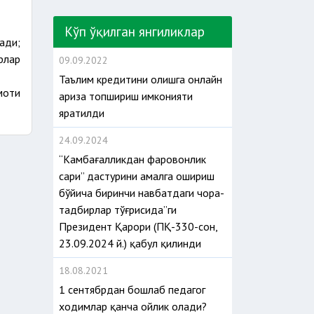
Кўп ўқилган янгиликлар
ади;
рлар
09.09.2022
Таълим кредитини олишга онлайн
моти
ариза топшириш имконияти
яратилди
24.09.2024
“Камбағалликдан фаровонлик
сари” дастурини амалга ошириш
бўйича биринчи навбатдаги чора-
тадбирлар тўғрисида”ги
Президент Қарори (ПҚ-330-сон,
23.09.2024 й.) қабул қилинди
18.08.2021
1 сентябрдан бошлаб педагог
ходимлар қанча ойлик олади?