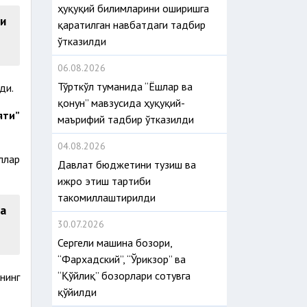
ҳуқуқий билимларини оширишга
ни
қаратилган навбатдаги тадбир
ўтказилди
06.08.2026
Тўрткўл туманида “Ёшлар ва
ди.
қонун” мавзусида ҳуқуқий-
яти”
маърифий тадбир ўтказилди
04.08.2026
ллар
Давлат бюджетини тузиш ва
ижро этиш тартиби
такомиллаштирилди
ва
30.07.2026
Сергели машина бозори,
“Фархадский”, “Ўрикзор” ва
“Қўйлиқ” бозорлари сотувга
нинг
қўйилди