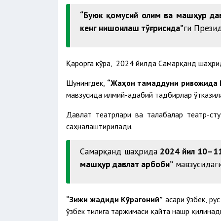
“Буюк қомусий олим ва машҳур дав
кенг нишонлаш тўғрисида”
ги Презид
Қарорга кўра, 2024 йилда Самарқанд шаҳр
Шунингдек,
“Жаҳон тамаддуни ривожида М
мавзусида илмий-адабий тадбирлар ўтказил
Давлат театрлари ва талабалар театр-ст
саҳналаштирилади.
Самарқанд шаҳрида
2024 йил 10–1
машҳур давлат арбоби”
мавзусидаги
“Зижи жадиди Кўрагоний”
асари ўзбек, рус
ўзбек тилига таржимаси қайта нашр қилинад