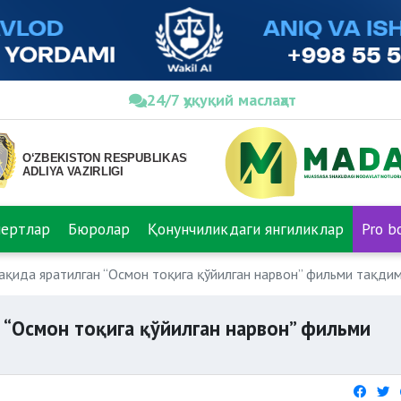
24/7 ҳуқуқий маслаҳат
пертлар
Бюролар
Қонунчиликдаги янгиликлар
Pro b
ақида яратилган “Осмон тоқига қўйилган нарвон” фильми тақди
 “Осмон тоқига қўйилган нарвон” фильми