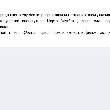
рида Мирзо Улуғбек асарлари нашрининг тақдимотлари ўтказил
қшунослик институтида Мирзо Улуғбек даврига оид аса
илади;
смон тоқига қўйилган нарвон” номли ҳужжатли фильм тақди