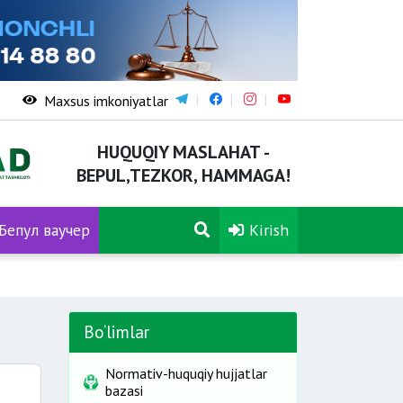
Maxsus imkoniyatlar
HUQUQIY MASLAHAT -
BEPUL,TEZKOR, HAMMAGA!
Бепул ваучер
Kirish
Bo‘limlar
Normativ-huquqiy hujjatlar
bazasi