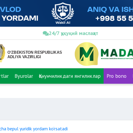
24/7 ҳуқуқий маслаҳат
tlar
Byurolar
Қонунчиликдаги янгиликлар
Pro bono
cha bepul yuridik yordam ko‘rsatadi