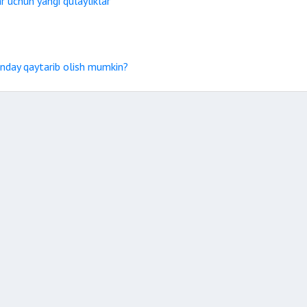
 uchun yangi qulayliklar
nday qaytarib olish mumkin?