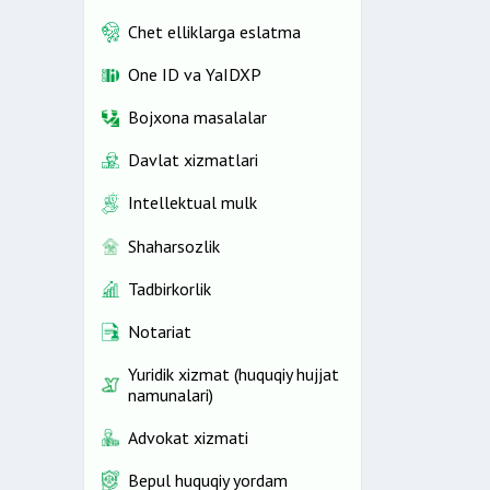
Chet elliklarga eslatma
One ID vа YaIDXP
Bojxona masalalar
Davlat xizmatlari
Intellektual mulk
Shaharsozlik
Tadbirkorlik
Notariat
Yuridik xizmat (huquqiy hujjat
namunalari)
Advokat xizmati
Bepul huquqiy yordam