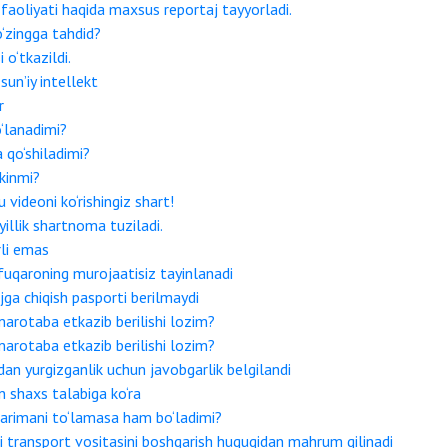
faoliyati haqida maxsus reportaj tayyorladi.
o‘zingga tahdid?
o‘tkazildi.
sun’iy intellekt
r
o‘lanadimi?
 qo‘shiladimi?
kinmi?
videoni ko‘rishingiz shart!
yillik shartnoma tuziladi.
rli emas
fuqaroning murojaatisiz tayinlanadi
jga chiqish pasporti berilmaydi
arotaba etkazib berilishi lozim?
arotaba etkazib berilishi lozim?
idan yurgizganlik uchun javobgarlik belgilandi
n shaxs talabiga ko‘ra
 jarimani to‘lamasa ham bo‘ladimi?
i transport vositasini boshqarish huquqidan mahrum qilinadi