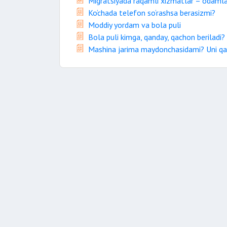
Migratsiyada raqamli xizmatlar – odamlar
Ko‘chada telefon so‘rashsa berasizmi?
Moddiy yordam va bola puli
Bola puli kimga, qanday, qachon beriladi?
Mashina jarima maydonchasidami? Uni qa