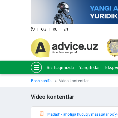
ЎЗ
O‘Z
RU
EN
Biz haqimizda
Yangiliklar
Eksper
Bosh sahifa
Video kontentlar
Video kontentlar
"Madad" - aholiga huquqiy masalalar bo‘yi