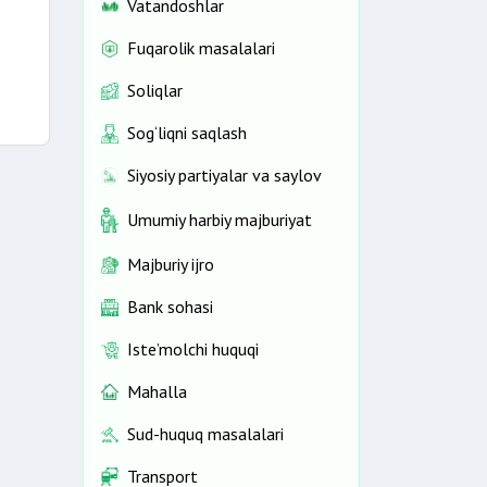
Vatandoshlar
Fuqarolik masalalari
Soliqlar
Sog‘liqni saqlash
Siyosiy partiyalar va saylov
Umumiy harbiy majburiyat
Majburiy ijro
Bank sohasi
Iste’molchi huquqi
Mahalla
Sud-huquq masalalari
Transport