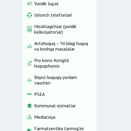
Yuridik lug‘at
Ishonch telefonlari
Hisoblagichlar (yuridik
kalkulyatorlar)
Avtohuquq – Yo‘ldagi huquq
va boshqa masalalar
Pro bono-Ko‘ngilli
huquqshunos
Bepul huquqiy yordam
vaucheri
PSEA
Kommunal xizmatlar
Mediatsiya
Farmatsevtika tarmog'ini