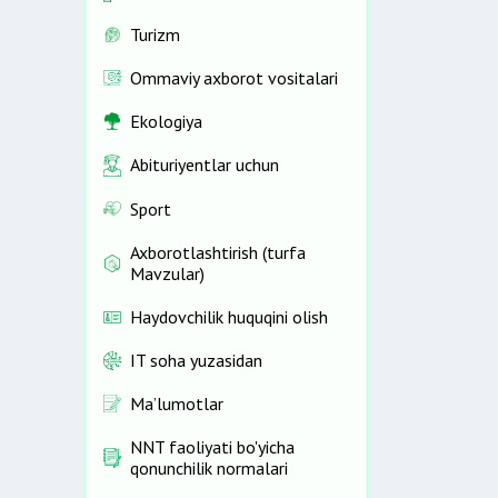
Turizm
Ommaviy axborot vositalari
Ekologiya
Abituriyentlar uchun
Sport
Axborotlashtirish (turfa
Mavzular)
Haydovchilik huquqini olish
IT soha yuzasidan
Ma’lumotlar
NNT faoliyati bo'yicha
qonunchilik normalari