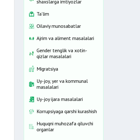
shaxslarga imtiyozlar
Ta’lim
Oilaviy munosabatlar
Ajrim va aliment masalalari
Gender tenglik va xotin-
qizlar masalalari
Migratsiya
Uy-joy, yer va kommunal
masalalari
Uy-joy ijara masalalari
Korrupsiyaga qarshi kurashish
Huquqni muhozafa qiluvchi
organlar