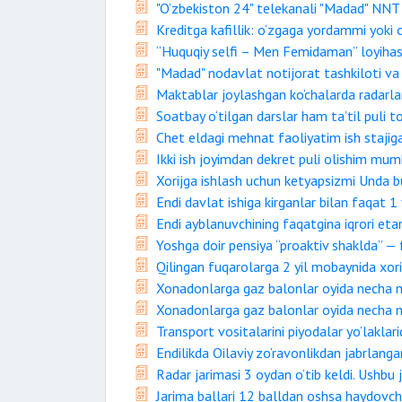
"O‘zbekiston 24" telekanali "Madad" NNT 
Kreditga kafillik: o‘zgaga yordammi yoki 
“Huquqiy selfi – Men Femidaman” loyihasi 
"Madad" nodavlat notijorat tashkiloti va 
Maktablar joylashgan ko‘chalarda radarla
Soatbay o‘tilgan darslar ham ta’til puli t
Chet eldagi mehnat faoliyatim ish stajiga
Ikki ish joyimdan dekret puli olishim mum
Xorijga ishlash uchun ketyapsizmi Unda bu 
Endi davlat ishiga kirganlar bilan faqat 1 
Endi ayblanuvchining faqatgina iqrori eta
Yoshga doir pensiya “proaktiv shaklda” — 
Qilingan fuqarolarga 2 yil mobaynida xori
Xonadonlarga gaz balonlar oyida necha m
Xonadonlarga gaz balonlar oyida necha m
Transport vositalarini piyodalar yo‘laklar
Endilikda Oilaviy zo‘ravonlikdan jabrlanga
Radar jarimasi 3 oydan o‘tib keldi. Ushbu
Jarima ballari 12 balldan oshsa haydovch