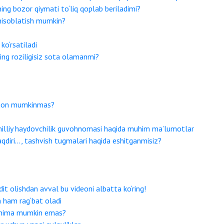
ning bozor qiymati to‘liq qoplab beriladimi?
 hisoblatish mumkin?
ko‘rsatiladi
ng roziligisiz sota olamanmi?
achon mumkinmas?
milliy haydovchilik guvohnomasi haqida muhim ma’lumotlar
aqdiri..., tashvish tugmalari haqida eshitganmisiz?
it olishdan avval bu videoni albatta ko‘ring!
 ham rag‘bat oladi
 nima mumkin emas?