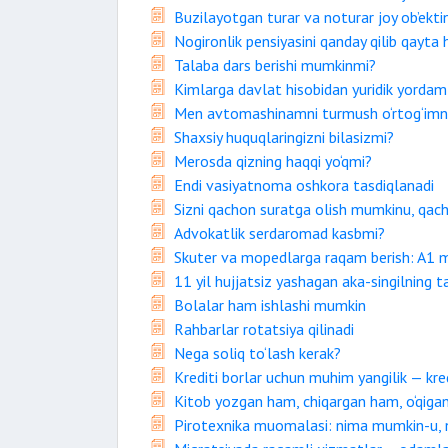
Buzilayotgan turar va noturar joy ob’ekti
Nogironlik pensiyasini qanday qilib qayta
Talaba dars berishi mumkinmi?
Kimlarga davlat hisobidan yuridik yordam 
Men avtomashinamni turmush o‘rtog‘imni
Shaxsiy huquqlaringizni bilasizmi?
Merosda qizning haqqi yo‘qmi?
Endi vasiyatnoma oshkora tasdiqlanadi
Sizni qachon suratga olish mumkinu, q
Advokatlik serdaromad kasbmi?
Skuter va mopedlarga raqam berish: A1 
11 yil hujjatsiz yashagan aka-singilning t
Bolalar ham ishlashi mumkin
Rahbarlar rotatsiya qilinadi
Nega soliq to‘lash kerak?
Krediti borlar uchun muhim yangilik — kred
Kitob yozgan ham, chiqargan ham, o‘qigan
Pirotexnika muomalasi: nima mumkin-u,