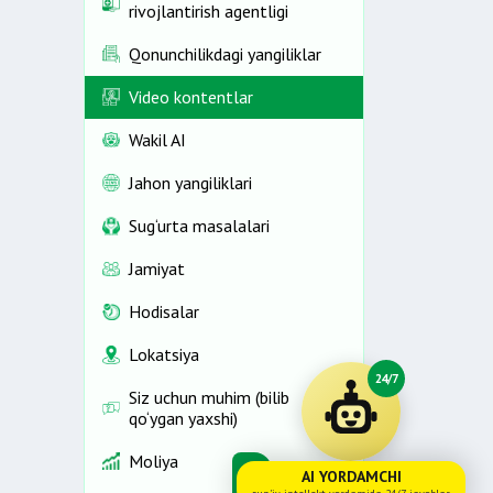
rivojlantirish agentligi
Qonunchilikdagi yangiliklar
Video kontentlar
Wakil AI
Jahon yangiliklari
Sug‘urta masalalari
Jamiyat
Hodisalar
Lokatsiya
24/7
Siz uchun muhim (bilib
qo‘ygan yaxshi)
Moliya
AI YORDAMCHI