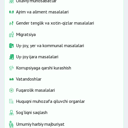
Oilaviy munosabatlar
Ajrim va aliment masalalari
Gender tenglik va xotin-qizlar masalalari
Migratsiya
Uy-joy, yer va kommunal masalalari
Uy-joy ijara masalalari
Korrupsiyaga qarshi kurashish
Vatandoshlar
Fuqarolik masalalari
Huquqni muhozafa qiluvchi organlar
Sog‘liqni saqlash
Umumiy harbiy majburiyat