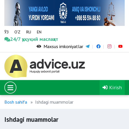
ЎЗ
O‘Z
RU
EN
24/7 ҳуқуқий маслаҳат
Maxsus imkoniyatlar
Kirish
Bosh sahifa
Ishdagi muammolar
Ishdagi muammolar