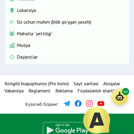
Lokatsiya
Siz uchun muhim (bilib qo‘ygan yaxshi)
Mahalla “yettiligi”
Moliya
Dayjestlar
Ko‘ngilli huquqshunos (Pro bono)
Sayt xaritasi
Aloqalar
Vakansiya
Reglament
Reklama
Foydalanish shartlari
24/7
Кузатиб боринг: