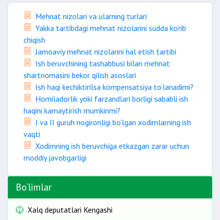
Mehnat nizolari va ularning turlari
Yakka tartibdagi mehnat nizolarini sudda ko‘rib
chiqish
Jamoaviy mehnat nizolarini hal etish tartibi
Ish beruvchining tashabbusi bilan mehnat
shartnomasini bekor qilish asoslari
Ish haqi kechiktirilsa kompensatsiya to‘lanadimi?
Homiladorlik yoki farzandlari borligi sababli ish
haqini kamaytirish mumkinmi?
I va II guruh nogironligi bo‘lgan xodimlarning ish
vaqti
Xodimning ish beruvchiga etkazgan zarar uchun
moddiy javobgarligi
Bo‘limlar
Xalq deputatlari Kengashi