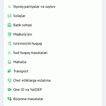
Siyosiy partiyalar va saylov
Soliqlar
Bank sohasi
Majburiy ijro
Iste’molchi huquqi
Sud-huquq masalalari
Mahalla
Transport
Chet elliklarga eslatma
One ID vа YaIDXP
Bojxona masalalar