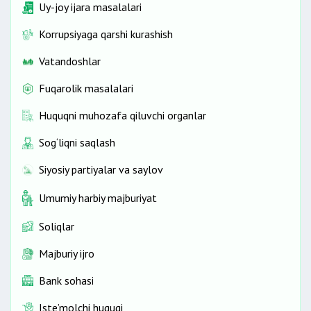
Parvarishlash holatini tasdiqlovchi dalolatnomani
Uy-joy ijara masalalari
rasmiylashtirish
Korrupsiyaga qarshi kurashish
Vatandoshlar
Fuqarolik masalalari
Huquqni muhozafa qiluvchi organlar
Sog‘liqni saqlash
Siyosiy partiyalar va saylov
Umumiy harbiy majburiyat
Soliqlar
Majburiy ijro
Bank sohasi
Iste’molchi huquqi