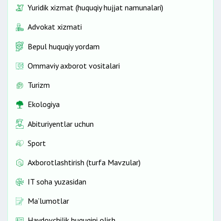
Yuridik xizmat (huquqiy hujjat namunalari)
Advokat xizmati
Bepul huquqiy yordam
Ommaviy axborot vositalari
Turizm
Ekologiya
Abituriyentlar uchun
Sport
Axborotlashtirish (turfa Mavzular)
IT soha yuzasidan
Ma’lumotlar
Haydovchilik huquqini olish