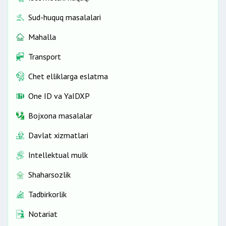
Sud-huquq masalalari
Mahalla
Transport
Chet elliklarga eslatma
One ID vа YaIDXP
Bojxona masalalar
Davlat xizmatlari
Intellektual mulk
Shaharsozlik
Tadbirkorlik
Notariat