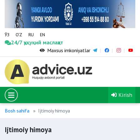
ЎЗ
O‘Z
RU
EN
24/7 ҳуқуқий маслаҳат
Maxsus imkoniyatlar
Kirish
Bosh sahifa
Ijtimoiy himoya
Ijtimoiy himoya