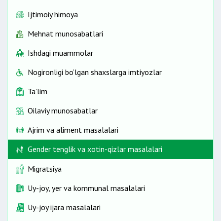
Oilaviy munosabatlar hamda bolalar tarbiyasi
etish bo‘yicha namunaviy strategiyalar va amaliy
sohasida xotin-qizlar va erkaklar uchun teng huquq
Ijtimoiy himoya
chora-tadbirlar
hamda imkoniyatlarni ta’minlash borasidagi vazifalar
Ayollarga nisbatan kamsitishning barcha shakllariga
Mehnat munosabatlari
Gender jihatlarni hisobga olgan holda rejalashtirish
barham berish to‘g‘risidagi Konventsiyaga qo‘shimcha
va byudjetlashtirish sohasini rivojlantirish borasidagi
protokol
Ishdagi muammolar
vazifalar
Gender statistikasi yuritilishini takomillashtirish
Nogironligi bo‘lgan shaxslarga imtiyozlar
borasidagi vazifalar
Ta’lim
Gender strategiyasini amalga oshirishdan
kutilayotgan natijalar
Oilaviy munosabatlar
Gender strategiyasining amalga oshirilishini
Ajrim va aliment masalalari
monitoring qilish
Gender tenglik va xotin-qizlar masalalari
Migratsiya
Uy-joy, yer va kommunal masalalari
Uy-joy ijara masalalari