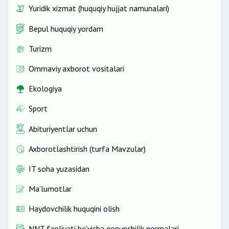
Yuridik xizmat (huquqiy hujjat namunalari)
Bepul huquqiy yordam
Turizm
Ommaviy axborot vositalari
Ekologiya
Sport
Abituriyentlar uchun
Axborotlashtirish (turfa Mavzular)
IT soha yuzasidan
Ma’lumotlar
Haydovchilik huquqini olish
NNT faoliyati bo'yicha qonunchilik normalari