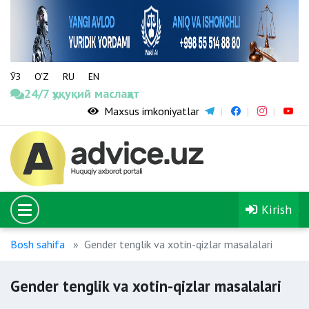
ЎЗ
O‘Z
RU
EN
24/7 ҳуқуқий маслаҳат
Maxsus imkoniyatlar
Kirish
Bosh sahifa
Gender tenglik va xotin-qizlar masalalari
Gender tenglik va xotin-qizlar masalalari