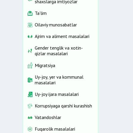
shaxslarga imtiyozlar
Ta’lim
Oilaviy munosabatlar
Ajrim va aliment masalalari
Gender tenglik va xotin-
qizlar masalalari
Migratsiya
Uy-joy, yer va kommunal
masalalari
Uy-joy ijara masalalari
Korrupsiyaga qarshi kurashish
Vatandoshlar
Fuqarolik masalalari