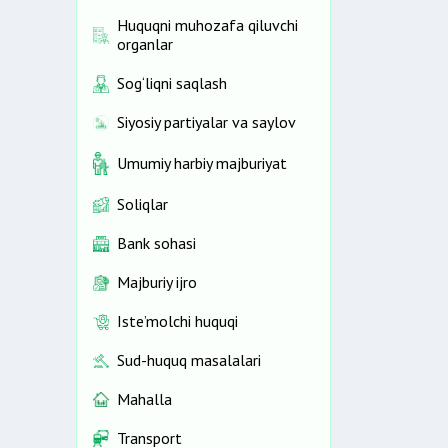
Huquqni muhozafa qiluvchi
organlar
Sog‘liqni saqlash
Siyosiy partiyalar va saylov
Umumiy harbiy majburiyat
Soliqlar
Bank sohasi
Majburiy ijro
Iste’molchi huquqi
Sud-huquq masalalari
Mahalla
Transport