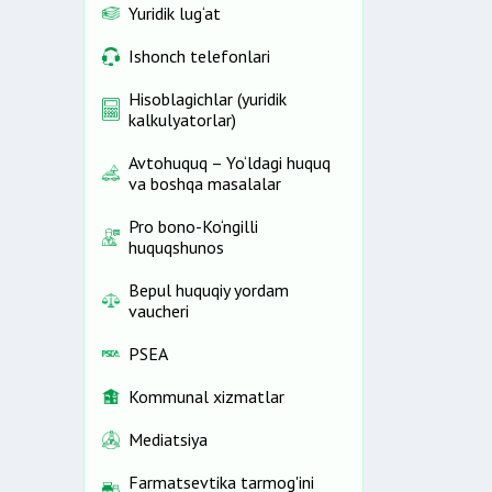
Yuridik lug‘at
Ishonch telefonlari
Hisoblagichlar (yuridik
kalkulyatorlar)
Avtohuquq – Yo‘ldagi huquq
va boshqa masalalar
Pro bono-Ko‘ngilli
huquqshunos
Bepul huquqiy yordam
vaucheri
PSEA
Kommunal xizmatlar
Mediatsiya
Farmatsevtika tarmog'ini