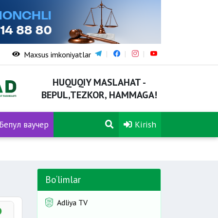
Maxsus imkoniyatlar
HUQUQIY MASLAHAT -
BEPUL,TEZKOR, HAMMAGA!
Бепул ваучер
Kirish
Bo‘limlar
Adliya TV