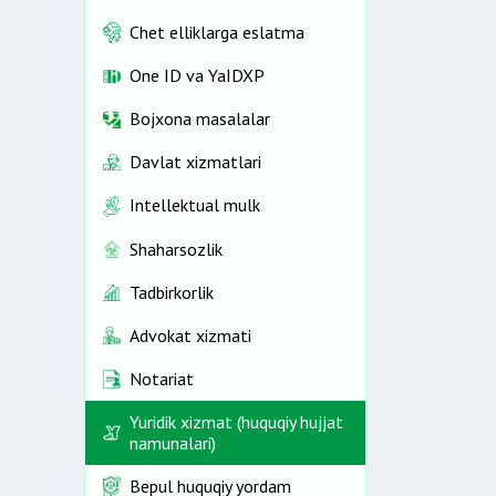
Chet elliklarga eslatma
One ID vа YaIDXP
Bojxona masalalar
Davlat xizmatlari
Intellektual mulk
Shaharsozlik
Tadbirkorlik
Advokat xizmati
Notariat
Yuridik xizmat (huquqiy hujjat
namunalari)
Bepul huquqiy yordam