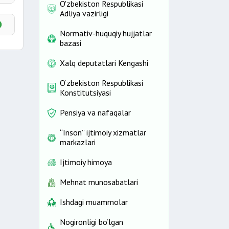
O'zbekiston Respublikasi
Adliya vazirligi
Normativ-huquqiy hujjatlar
bazasi
Xalq deputatlari Kengashi
O‘zbekiston Respublikasi
Konstitutsiyasi
Pensiya va nafaqalar
“Inson” ijtimoiy xizmatlar
markazlari
Ijtimoiy himoya
Mehnat munosabatlari
Ishdagi muammolar
Nogironligi bo‘lgan