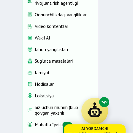
rivojlantirish agentligi
Qonunchilikdagi yangiliklar
Video kontentlar
Wakil AI
Jahon yangiliklari
Sug‘urta masalalari
Jamiyat
Hodisalar
Lokatsiya
24/7
Siz uchun muhim (bilib
qo‘ygan yaxshi)
Mahalla “yettiligi”
AI YORDAMCHI