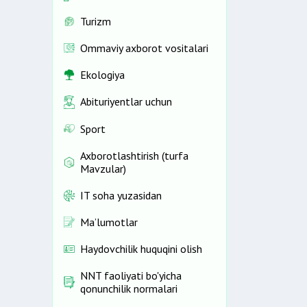
Turizm
Ommaviy axborot vositalari
Ekologiya
Abituriyentlar uchun
Sport
Axborotlashtirish (turfa
Mavzular)
IT soha yuzasidan
Ma’lumotlar
Haydovchilik huquqini olish
NNT faoliyati bo'yicha
qonunchilik normalari