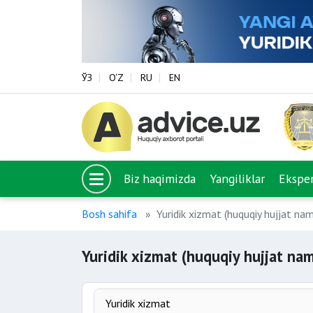
ЎЗ
O‘Z
RU
EN
Biz haqimizda
Yangiliklar
Eksper
Bosh sahifa
Yuridik xizmat (huquqiy hujjat nam
Yuridik xizmat (huquqiy hujjat nam
Yuridik xizmat