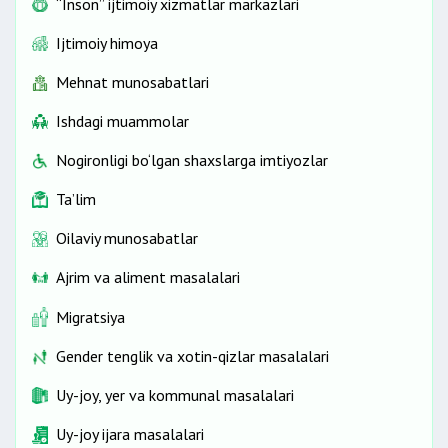
“Inson” ijtimoiy xizmatlar markazlari
O‘zbekiston davlat sport akademiyasi
"Voleybol" sportini rivojlantirish
Ijtimoiy himoya
Mehnat munosabatlari
Ishdagi muammolar
Nogironligi bo‘lgan shaxslarga imtiyozlar
Ta’lim
Oilaviy munosabatlar
Ajrim va aliment masalalari
Migratsiya
Gender tenglik va xotin-qizlar masalalari
Uy-joy, yer va kommunal masalalari
Uy-joy ijara masalalari