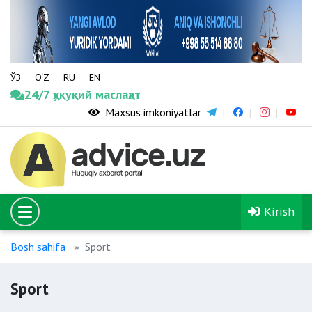
ЎЗ
O‘Z
RU
EN
24/7 ҳуқуқий маслаҳат
Maxsus imkoniyatlar
Kirish
Bosh sahifa
Sport
Sport