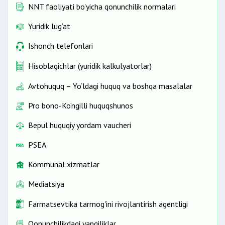
NNT faoliyati bo'yicha qonunchilik normalari
Yuridik lug‘at
Ishonch telefonlari
Hisoblagichlar (yuridik kalkulyatorlar)
Avtohuquq – Yo‘ldagi huquq va boshqa masalalar
Pro bono-Ko‘ngilli huquqshunos
Bepul huquqiy yordam vaucheri
PSEA
Kommunal xizmatlar
Mediatsiya
Farmatsevtika tarmog'ini rivojlantirish agentligi
Qonunchilikdagi yangiliklar