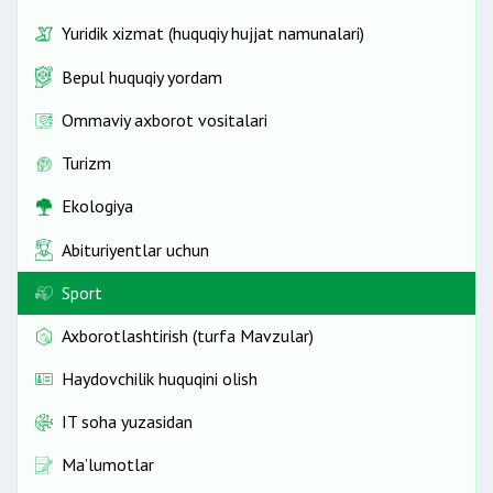
Yuridik xizmat (huquqiy hujjat namunalari)
Bepul huquqiy yordam
Ommaviy axborot vositalari
Turizm
Ekologiya
Abituriyentlar uchun
Sport
Axborotlashtirish (turfa Mavzular)
Haydovchilik huquqini olish
IT soha yuzasidan
Ma’lumotlar