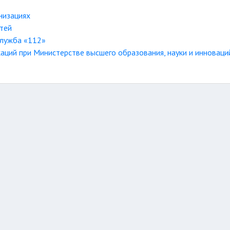
низациях
тей
служба «112»
каций при Министерстве высшего образования, науки и инноваци