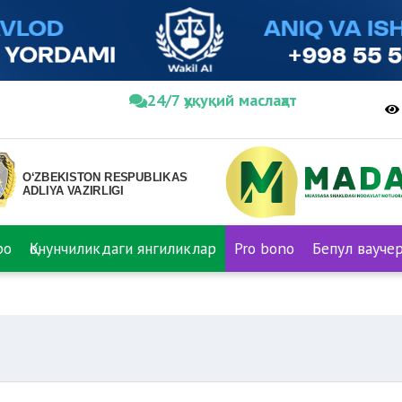
24/7 ҳуқуқий маслаҳат
ро
Қонунчиликдаги янгиликлар
Pro bono
Бепул вауче