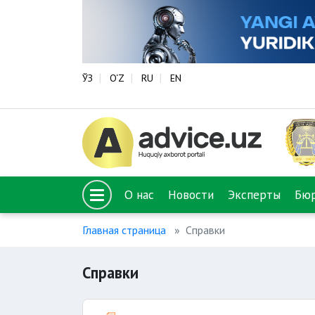
ЎЗ
O‘Z
RU
EN
О нас
Новости
Эксперты
Бю
Главная страница
Справки
Справки