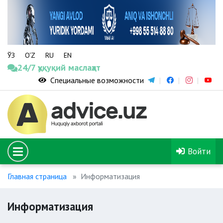
ЎЗ
O‘Z
RU
EN
24/7 ҳуқуқий маслаҳат
Специальные возможности
Войти
Главная страница
Информатизация
Информатизация