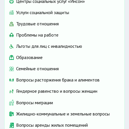
Центры социальных услуг «Инсон»
Обеспечение потребителей электричеством
Расточительное расходование электричества
Услуги социальной защиты
влечет ответственность
Трудовые отношения
Осуществление оплаты за электричество
Проблемы на работе
Теплоснабжение
Льготы для лиц с инвалидностью
Заключение договора
Нормы теплоснабжения
Образование
Приборы учета
Права и обязанности сторон
Семейные отношения
Теплоснабжение
Вопросы расторжения брака и алиментов
Осуществление оплаты за услуги
Гендерное равенство и вопросы женщин
Бытовые отходы
Оказание услуги в сфере бытовых отходов
Вопросы миграции
Права и обязанности сторон
Жилищно-коммунальные и земельные вопросы
Периодичность вывоза отходов
Размещение и эксплуатация объектов
Вопросы аренды жилых помещений