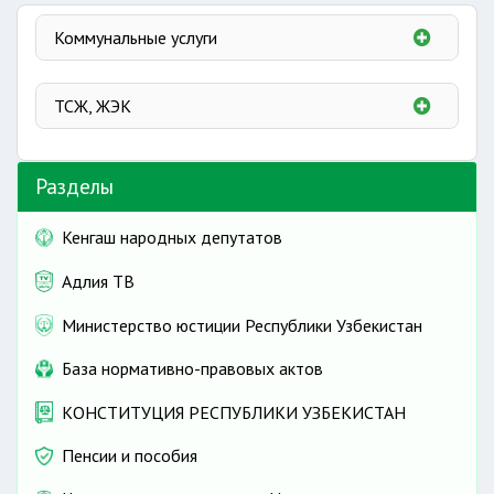
Коммунальные услуги
Услуга телефонной связи
ТСЖ, ЖЭК
Условия пользования услугой телефонной
связи
Переоформление договора
Разделы
Обязанности оператора
Кенгаш народных депутатов
Газоснабжение
Газоснабжение
Адлия ТВ
Права и обязанности сторон
Министерство юстиции Республики Узбекистан
Порядок газификации
Пользование приборами учета газа
База нормативно-правовых актов
Порядок осуществления оплаты за газ
Порядок поставки сжиженного газа населению
КОНСТИТУЦИЯ РЕСПУБЛИКИ УЗБЕКИСТАН
Электроснабжение
Пенсии и пособия
Электроэнергия