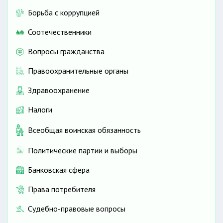
инфраструктуры санитарной очистки и обращения
Борьба с коррупцией
с бытовыми отходами
Соотечественники
Водоснабжение
Коммунальные платежи
Вопросы гражданства
Компенсационные денежные выплаты по оплате
жилищно-коммунальных услуг
Правоохранительные органы
Некоторым гражданам будет предоставляться
Здравоохранение
компенсация за электроэнергию и природный газ
Налоги
Всеобщая воинская обязанность
Политические партии и выборы
Банковская сфера
Права потребителя
Судебно-правовые вопросы