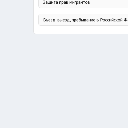
Защита прав мигрантов
Агентство миграции при Кабинете Мин
Въезд, выезд, пребывание в Российской 
Защита граждан Узбекистана за рубе
Безопасная и законная трудовая мигра
Памятка гражданам Узбекистана, вые
Компенсации гражданам, выезжающим 
Получение и хранение миграционной к
Компенсация стоимости билета при вы
Проверка и отмена запрета на въезд в
Работа гражданина Узбекистана в Каз
Оформление заграничного паспорта гр
Трудоустройство в Республике Корея
Получение патента для работы в Росс
Обеспечение жильем детей-сирот и де
Законное трудоустройство гражданина
Поддержка граждан, работающих за ру
Получение свидетельства на возвраще