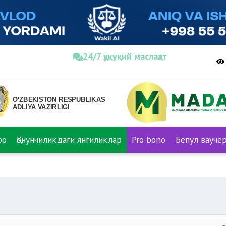
24/7 ҳуқуқий маслаҳат
ро
Қонунчиликдаги янгиликлар
Pro bono
Бепул вауче