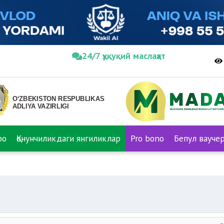
24/7 ҳуқуқий маслаҳат
ро
Қонунчиликдаги янгиликлар
Pro bono
Бепул вауче