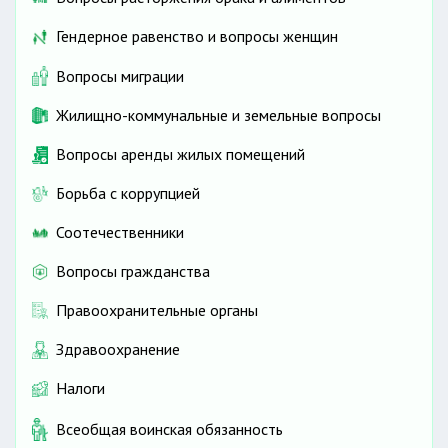
лиц с инвалидностью
Гендерное равенство и вопросы женщин
Оказание социальных услуг и помощи
престарелым и лицам с инвалидностью,
Вопросы миграции
нуждающимся в постороннем уходе
Безбарьерная туристская инфраструктура для
Жилищно-коммунальные и земельные вопросы
лиц с инвалидностью
Вопросы аренды жилых помещений
Благоприятная и беспрепятственная среда для
лиц с инвалидностью
Борьба с коррупцией
Соотечественники
Вопросы гражданства
Правоохранительные органы
Здравоохранение
Налоги
Всеобщая воинская обязанность