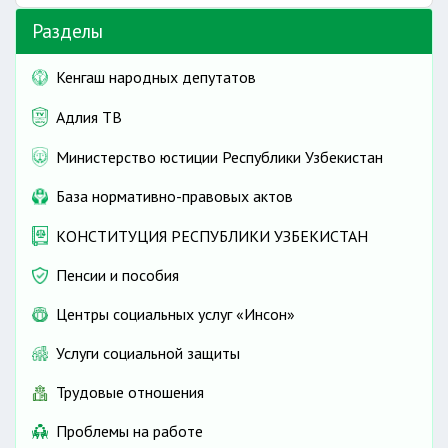
Жизненные примеры
Что такое кредит
Разделы
При вынесении решения суда о взыскании
задолженности по кредиту прекращается
Кенгаш народных депутатов
начисление процентов и неустойки
Потребительский кредит
Адлия ТВ
Ипотечный кредит
Льготный ипотечный кредит для женщин
Министерство юстиции Республики Узбекистан
Образовательный кредит
База нормативно-правовых актов
Онлайн подача заявления на получение
образовательного кредита
КОНСТИТУЦИЯ РЕСПУБЛИКИ УЗБЕКИСТАН
Образовательный кредит для обучения на
курсах в сфере ИКТ
Пенсии и пособия
Автокредит
Центры социальных услуг «Инсон»
Выделение кредитов для владельцев
приусадебных участков
Услуги социальной защиты
Льготные кредиты для развития
плодоовощеводства
Трудовые отношения
Проблемы на работе