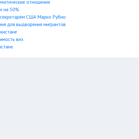
оматические отношения
н на 50%.
оссекретарём США Марко Рубио
ния для выдворения мигрантов
екистане
оимость виз
истане