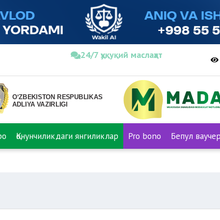
24/7 ҳуқуқий маслаҳат
ро
Қонунчиликдаги янгиликлар
Pro bono
Бепул вауче