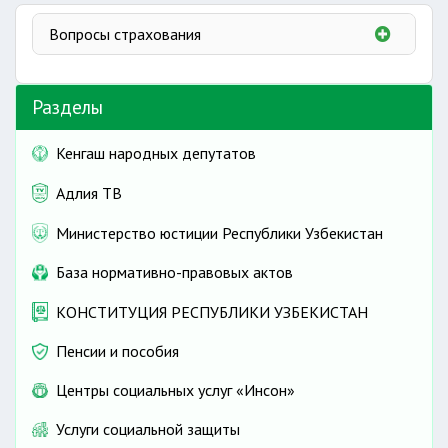
Вопросы страхования
О страховой деятельности
Разделы
Оформление страховых полисов в электронной
форме
Кенгаш народных депутатов
Государственное страхование жизни и здоровья
судей
Адлия ТВ
Страхование ответственности работодателей
Страхование ответственности перевозчиков
Министерство юстиции Республики Узбекистан
Обязательное страхование гражданской
База нормативно-правовых актов
ответственности владельцев транспортных
средств
КОНСТИТУЦИЯ РЕСПУБЛИКИ УЗБЕКИСТАН
Обязательное страхование строительных рисков
Страхование имущества, переданного в ипотеку
Пенсии и пособия
Центры социальных услуг «Инсон»
Услуги социальной защиты