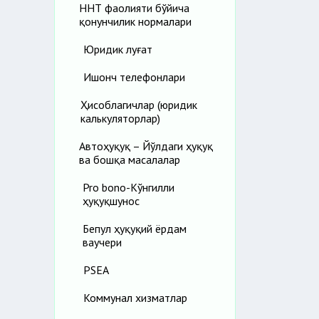
ННТ фаолияти бўйича
қонунчилик нормалари
Юридик луғат
Ишонч телефонлари
Ҳисоблагичлар (юридик
калькуляторлар)
Автоҳуқуқ – Йўлдаги ҳуқуқ
ва бошқа масалалар
Pro bono-Кўнгилли
ҳуқуқшунос
Бепул ҳуқуқий ёрдам
ваучери
PSEA
Коммунал хизматлар