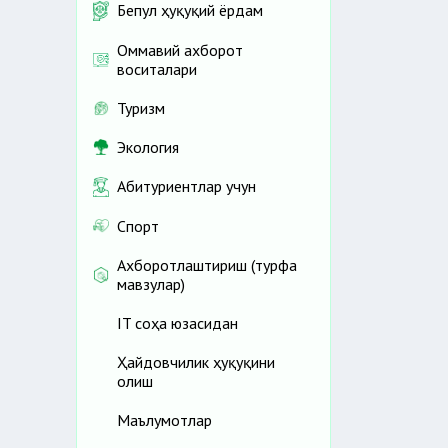
Бепул ҳуқуқий ёрдам
Оммавий ахборот
воситалари
Туризм
Экология
Абитуриентлар учун
Спорт
Ахборотлаштириш (турфа
мавзулар)
IT соҳа юзасидан
Ҳайдовчилик ҳуқуқини
олиш
Маълумотлар