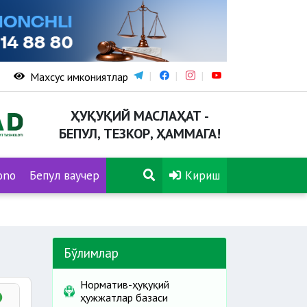
Махсус имкониятлар
ҲУҚУҚИЙ МАСЛАҲАТ -
БЕПУЛ, ТЕЗКОР, ҲАММАГА!
ono
Бепул ваучер
Кириш
Бўлимлар
Норматив-ҳуқуқий
ҳужжатлар базаси