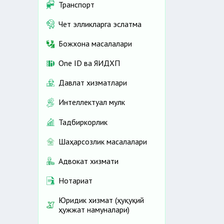
Транспорт
Чет элликларга эслатма
Божхона масалалари
One ID ва ЯИДХП
Давлат хизматлари
Интеллектуал мулк
Тадбиркорлик
Шаҳарсозлик масалалари
Адвокат хизмати
Нотариат
Юридик хизмат (ҳуқуқий
ҳужжат намуналари)