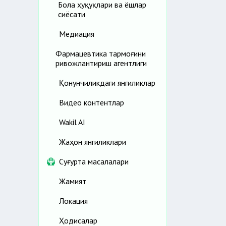
Бола ҳуқуқлари ва ёшлар
сиёсати
Медиация
Фармацевтика тармоғини
ривожлантириш агентлиги
Қонунчиликдаги янгиликлар
Видео контентлар
Wakil AI
Жаҳон янгиликлари
Cуғурта масалалари
Жамият
Локация
Ҳодисалар