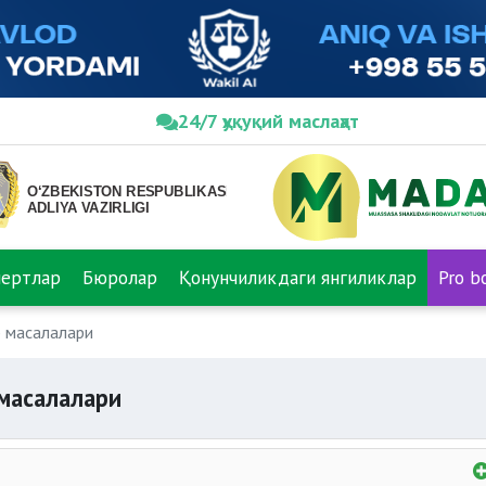
24/7 ҳуқуқий маслаҳат
пертлар
Бюролар
Қонунчиликдаги янгиликлар
Pro b
р масалалари
 масалалари