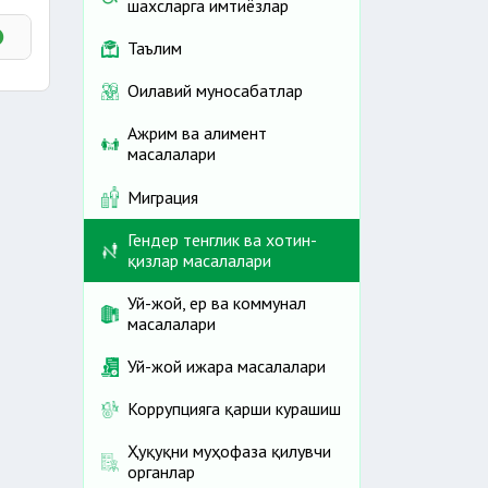
шахсларга имтиёзлар
Таълим
мда
Оилавий муносабатлар
Ажрим ва алимент
масалалари
рни
Миграция
амда
Гендер тенглик ва хотин-
қизлар масалалари
ш
Уй-жой, ер ва коммунал
масалалари
Уй-жой ижара масалалари
Коррупцияга қарши курашиш
Ҳуқуқни муҳофаза қилувчи
органлар