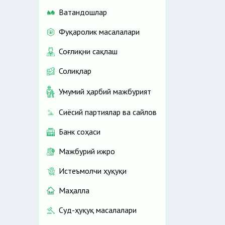
Ватандошлар
Фуқаролик масалалари
Соғлиқни сақлаш
Солиқлар
Умумий ҳарбий мажбурият
Сиёсий партиялар ва сайлов
Банк соҳаси
Мажбурий ижро
Истеъмолчи ҳуқуқи
Маҳалла
Суд-ҳуқуқ масалалари