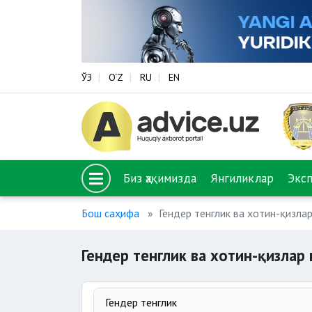
ЎЗ
O‘Z
RU
EN
Биз ҳақимизда
Янгиликлар
Экс
Бош саҳифа
Гендер тенглик ва хотин-қизла
Гендер тенглик ва хотин-қизлар
Гендер тенглик