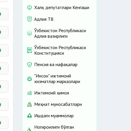
Халқ депутатлари Кенгаши
Адлия ТВ
Ўзбекистон Республикаси
Адлия вазирлиги
Ўзбекистон Республикаси
Конституцияси
Пенсия ва нафақалар
"Инсон" ижтимоий
хизматлар марказлари
Ижтимоий ҳимоя
Меҳнат муносабатлари
Ишдаги муаммолар
Ногиронлиги бўлган